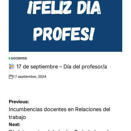
DOCENTES
POSTED
IN
17 de septiembre – Día del profesor/a
17 septiembre, 2024
Posted
on
Navegación
Previous:
de
Incumbencias docentes en Relaciones del
entradas
trabajo
Next: