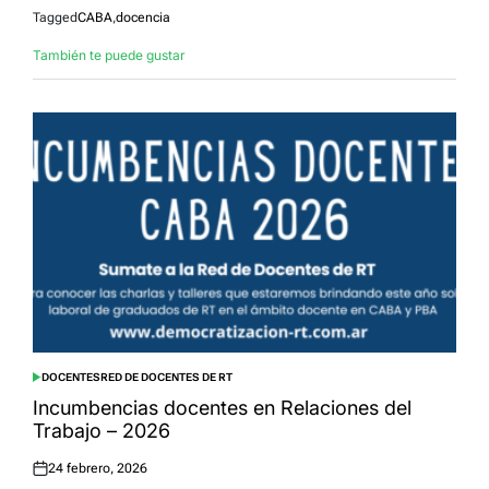
Tagged
CABA
,
docencia
También te puede gustar
DOCENTES
RED DE DOCENTES DE RT
POSTED
IN
Incumbencias docentes en Relaciones del
Trabajo – 2026
24 febrero, 2026
Posted