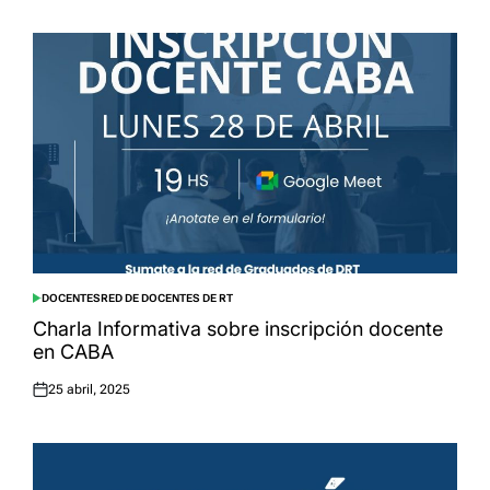
on
DOCENTES
RED DE DOCENTES DE RT
POSTED
IN
Charla Informativa sobre inscripción docente
en CABA
25 abril, 2025
Posted
on