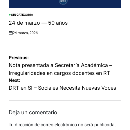
SIN CATEGORÍA
POSTED
IN
24 de marzo — 50 años
24 marzo, 2026
Posted
on
Navegación
Previous:
de
Nota presentada a Secretaría Académica –
entradas
Irregularidades en cargos docentes en RT
Next:
DRT en SI – Sociales Necesita Nuevas Voces
Deja un comentario
Tu dirección de correo electrónico no será publicada.