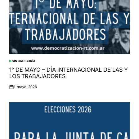
SIN CATEGORÍA
POSTED
IN
1° DE MAYO – DÍA INTERNACIONAL DE LAS Y
LOS TRABAJADORES
1 mayo, 2026
Posted
on