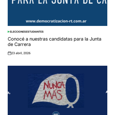
ELECCIONES
ESTUDIANTES
POSTED
IN
Conocé a nuestras candidatas para la Junta
de Carrera
23 abril, 2026
Posted
on