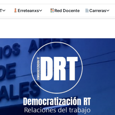
T
Erreteanxs
Red Docente
Carreras
Democratizació
RT