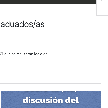
b
graduados/as
T que se realizarán los días