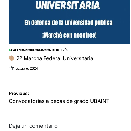
CALENDARIO
INFORMACIÓN DE INTERÉS
POSTED
IN
2º Marcha Federal Universitaria
1 octubre, 2024
Posted
on
Navegación
Previous:
de
Convocatorias a becas de grado UBAINT
entradas
Deja un comentario