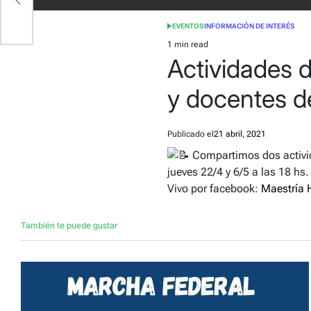
EVENTOS
INFORMACIÓN DE INTERÉS
POSTED
IN
1 min read
Estimated
Actividades d
read
time
y docentes d
Publicado el
21 abril, 2021
Compartimos dos activida
jueves 22/4 y 6/5 a las 18 hs.
Vivo por facebook:
Maestría 
También te puede gustar