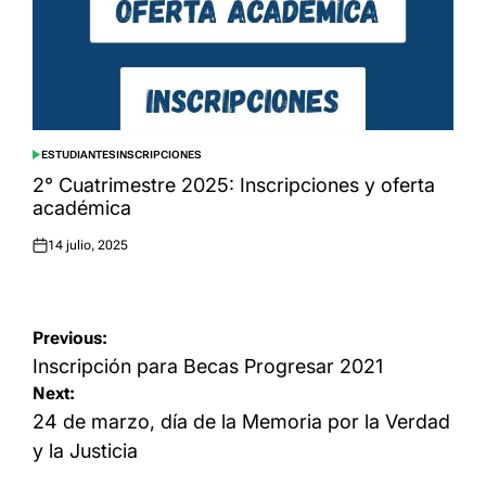
ESTUDIANTES
INSCRIPCIONES
POSTED
IN
2° Cuatrimestre 2025: Inscripciones y oferta
académica
14 julio, 2025
Posted
on
Navegación
Previous:
de
Inscripción para Becas Progresar 2021
Next:
entradas
24 de marzo, día de la Memoria por la Verdad
y la Justicia