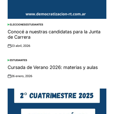
ELECCIONES
ESTUDIANTES
POSTED
IN
Conocé a nuestras candidatas para la Junta
de Carrera
23 abril, 2026
Posted
on
ESTUDIANTES
POSTED
IN
Cursada de Verano 2026: materias y aulas
26 enero, 2026
Posted
on