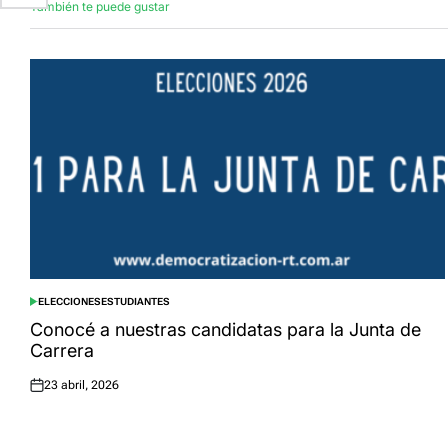
También te puede gustar
ELECCIONES
ESTUDIANTES
POSTED
IN
Conocé a nuestras candidatas para la Junta de
Carrera
23 abril, 2026
Posted
on