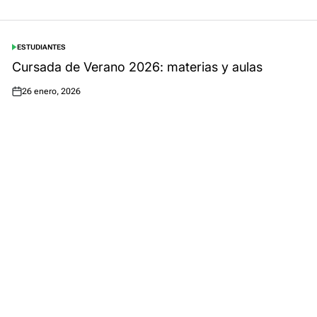
ESTUDIANTES
POSTED
IN
Cursada de Verano 2026: materias y aulas
26 enero, 2026
Posted
on