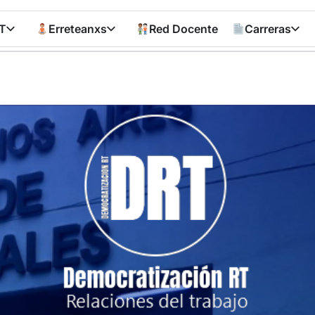
T
Erreteanxs
Red Docente
Carreras
Democratizació
RT