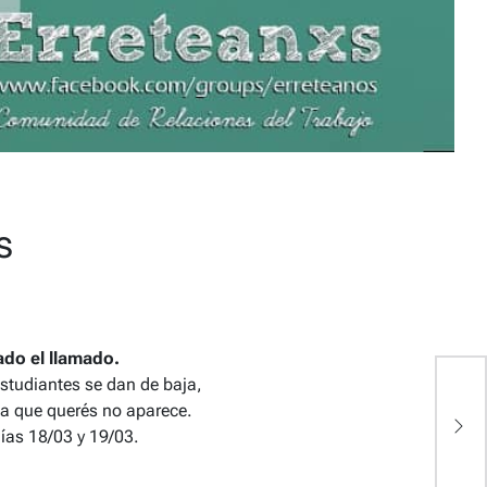
s
ado el llamado.
estudiantes se dan de baja,
I
ia que querés no aparece.
P
días 18/03 y 19/03.