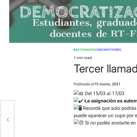
ESTUDIANTES
INSCRIPCIONES
POSTED
IN
1 min read
Estimated
Tercer llama
read
time
Publicado el
15 marzo, 2021
Del 15/03 al 17/03
La asignación es automá
er
Recordá que
solo podrás 
puede aparecer un cupo por e
Si no podés anotarte en 