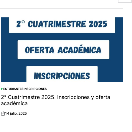
ESTUDIANTES
INSCRIPCIONES
POSTED
IN
2° Cuatrimestre 2025: Inscripciones y oferta
académica
14 julio, 2025
Posted
on