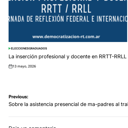
ELECCIONES
GRADUADOS
POSTED
IN
La inserción profesional y docente en RRTT-RRLL
13 mayo, 2026
Posted
on
Navegación
Previous:
de
Sobre la asistencia presencial de ma-padres al tr
entradas