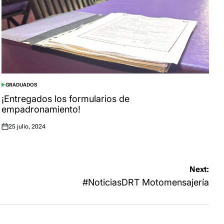
GRADUADOS
POSTED
IN
¡Entregados los formularios de
empadronamiento!
25 julio, 2024
Posted
on
Next:
#NoticiasDRT Motomensajería