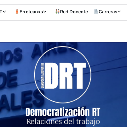
T
Erreteanxs
Red Docente
Carreras
Democratizació
RT