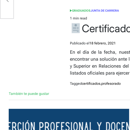
GRADUADOS
JUNTA DE CARRERA
POSTED
IN
1 min read
Estimated
Certificad
read
time
Publicado el
18 febrero, 2021
En el día de la fecha, nuest
encontrar una solución ante 
y Superior en Relaciones del 
listados oficiales para ejerce
Tagged
certificados
,
profesorado
También te puede gustar