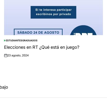
ESTUDIANTES
GRADUADOS
POSTED
IN
Elecciones en RT ¿Qué está en juego?
23 agosto, 2024
Posted
on
abajo