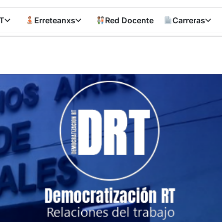
T
Erreteanxs
Red Docente
Carreras
Democratizació
RT