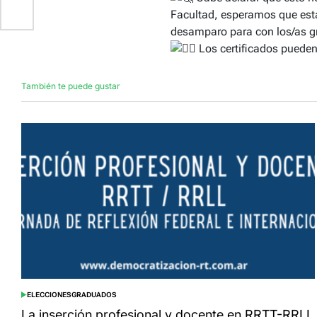
Facultad, esperamos que esta
desamparo para con los/as g
Los certificados pueden
También te puede gustar
ELECCIONES
GRADUADOS
POSTED
IN
La inserción profesional y docente en RRTT-RRLL