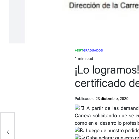
DRT
GRADUADOS
POSTED
IN
1 min read
Estimated
¡Lo logramos!
read
time
certificado de
Publicado el
23 diciembre, 2020
A partir de las demand
Carrera solicitando que se e
como en el desarrollo profes
Luego de nuestro pedido,
Cabe aclarar que esto no 