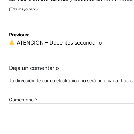
13 mayo, 2026
Posted
on
Navegación
Previous:
de
ATENCIÓN – Docentes secundario
entradas
Deja un comentario
Tu dirección de correo electrónico no será publicada.
Los c
Comentario
*