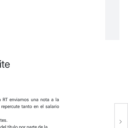
ite
n RT enviamos una nota a la
repercute tanto en el salario
tes.
el título por parte de la