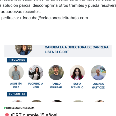
 solución parcial descomprima otros trámites y pueda resolvers
raduados/as recientes.
 pedirse a: rtfsocuba@relacionesdeltrabajo.com
DRT
ELECCIONES 2024
POSTED
IN
¡DRT cumple 15 años!