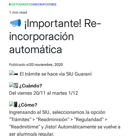
ESTUDIANTES
INSCRIPCIONES
POSTED
IN
1 min read
Estimated
¡Importante! Re-
read
time
incorporación
automática
Publicado el
20 noviembre, 2020
El trámite se hace vía SIU Guaraní
¿Cuándo?
Del viernes 20/11 al martes 1/12
¿Cómo?
Ingrensando al SIU, seleccionamos la opción
“Trámites” > “Readminisión” > “Regularidad” >
“Readmitirme” y ¡listo! Automáticamente se vuelve a
ser alumno/a regular.