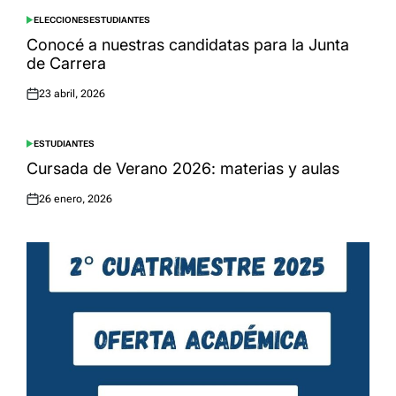
ELECCIONES
ESTUDIANTES
POSTED
IN
Conocé a nuestras candidatas para la Junta
de Carrera
23 abril, 2026
Posted
on
ESTUDIANTES
POSTED
IN
Cursada de Verano 2026: materias y aulas
26 enero, 2026
Posted
on