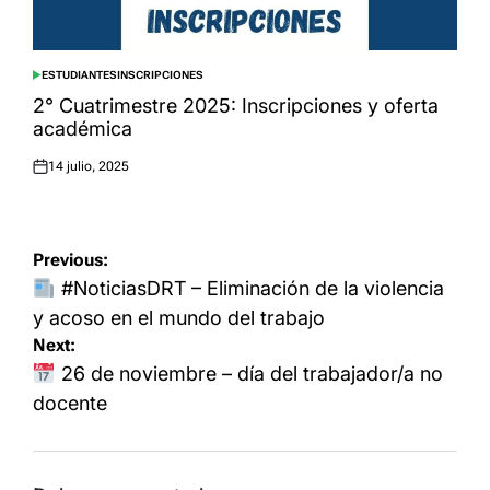
ESTUDIANTES
INSCRIPCIONES
POSTED
IN
2° Cuatrimestre 2025: Inscripciones y oferta
académica
14 julio, 2025
Posted
on
Navegación
Previous:
de
#NoticiasDRT – Eliminación de la violencia
entradas
y acoso en el mundo del trabajo
Next:
26 de noviembre – día del trabajador/a no
docente