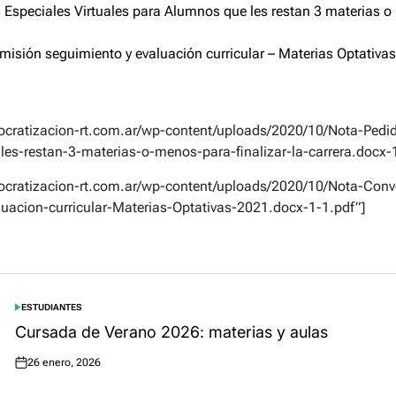
Especiales Virtuales para Alumnos que les restan 3 materias o 
isión seguimiento y evaluación curricular – Materias Optativa
mocratizacion-rt.com.ar/wp-content/uploads/2020/10/Nota-Ped
es-restan-3-materias-o-menos-para-finalizar-la-carrera.docx-1
mocratizacion-rt.com.ar/wp-content/uploads/2020/10/Nota-Convo
uacion-curricular-Materias-Optativas-2021.docx-1-1.pdf”]
ESTUDIANTES
POSTED
IN
Cursada de Verano 2026: materias y aulas
26 enero, 2026
Posted
on