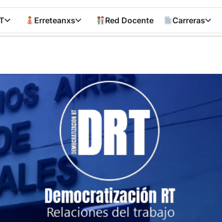
T
Erreteanxs
Red Docente
Carreras
Democratizació
RT