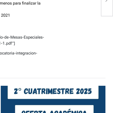
le
menos para finalizar la
s 2021
ido-de-Mesas-Especiales-
-1.pdf”]
catoria-integracion-