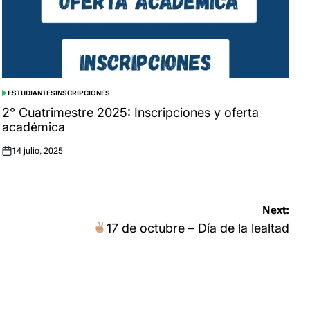
ESTUDIANTES
INSCRIPCIONES
POSTED
IN
2° Cuatrimestre 2025: Inscripciones y oferta
académica
14 julio, 2025
Posted
on
Next:
17 de octubre – Día de la lealtad