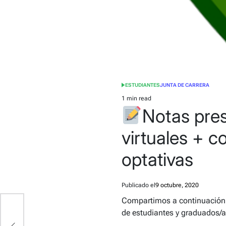
ESTUDIANTES
JUNTA DE CARRERA
POSTED
IN
1 min read
Estimated
Notas pre
read
time
virtuales + c
optativas
Publicado el
9 octubre, 2020
Compartimos a continuación l
de estudiantes y graduados/a