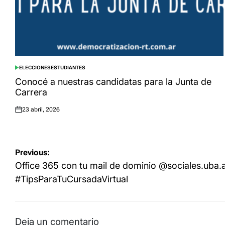
ELECCIONES
ESTUDIANTES
POSTED
IN
Conocé a nuestras candidatas para la Junta de
Carrera
23 abril, 2026
Posted
on
Navegación
Previous:
de
Office 365 con tu mail de dominio @sociales.uba.a
entradas
#TipsParaTuCursadaVirtual
Deja un comentario