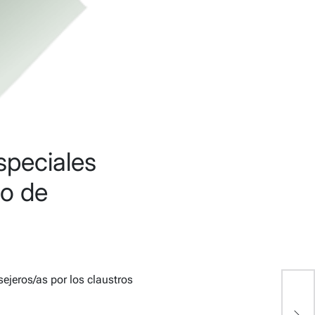
speciales
to de
ejeros/as por los claustros