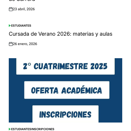
23 abril, 2026
Posted
on
ESTUDIANTES
POSTED
IN
Cursada de Verano 2026: materias y aulas
26 enero, 2026
Posted
on
ESTUDIANTES
INSCRIPCIONES
POSTED