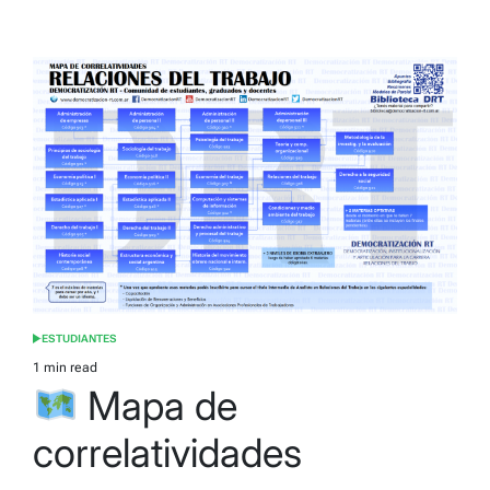
ESTUDIANTES
POSTED
IN
1 min read
Estimated
Mapa de
read
time
correlatividades