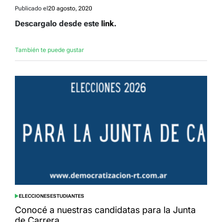
Publicado el
20 agosto, 2020
Descargalo desde este
link
.
También te puede gustar
ELECCIONES
ESTUDIANTES
POSTED
IN
Conocé a nuestras candidatas para la Junta
de Carrera