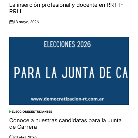
IN
La inserción profesional y docente en RRTT-
RRLL
13 mayo, 2026
Posted
on
ELECCIONES
ESTUDIANTES
POSTED
IN
Conocé a nuestras candidatas para la Junta
de Carrera
23 abril, 2026