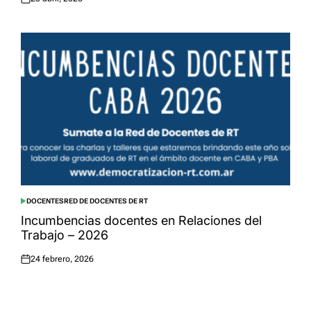
Posted
on
DOCENTES
RED DE DOCENTES DE RT
POSTED
IN
Incumbencias docentes en Relaciones del
Trabajo – 2026
24 febrero, 2026
Posted
on