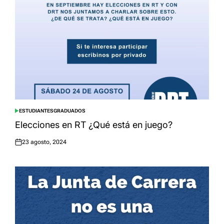
ESTUDIANTES
GRADUADOS
POSTED
IN
Elecciones en RT ¿Qué está en juego?
23 agosto, 2024
Posted
on