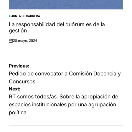
JUNTA DE CARRERA
POSTED
IN
La responsabilidad del quórum es de la
gestión
28 mayo, 2024
Posted
on
Navegación
Previous:
de
Pedido de convocatoria Comisión Docencia y
entradas
Concursos
Next:
RT somos todos/as. Sobre la apropiación de
espacios institucionales por una agrupación
política