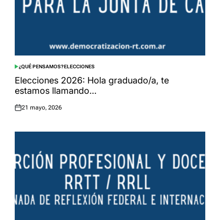
¿QUÉ PENSAMOS?
ELECCIONES
POSTED
IN
Elecciones 2026: Hola graduado/a, te
estamos llamando…
21 mayo, 2026
Posted
on