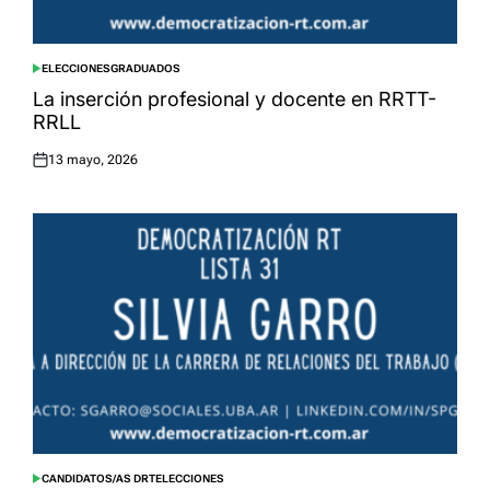
ELECCIONES
GRADUADOS
POSTED
IN
La inserción profesional y docente en RRTT-
RRLL
13 mayo, 2026
Posted
on
CANDIDATOS/AS DRT
ELECCIONES
POSTED