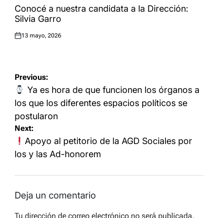
IN
Conocé a nuestra candidata a la Dirección:
Silvia Garro
13 mayo, 2026
Posted
on
Navegación
Previous:
de
Ya es hora de que funcionen los órganos a
entradas
los que los diferentes espacios políticos se
postularon
Next:
Apoyo al petitorio de la AGD Sociales por
los y las Ad-honorem
Deja un comentario
Tu dirección de correo electrónico no será publicada.