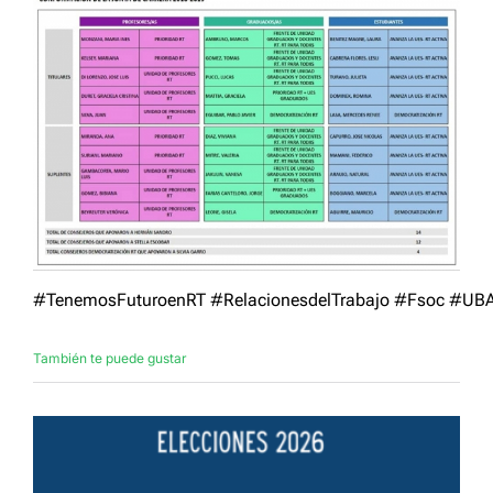
#
TenemosFuturoenRT
#
RelacionesdelTrabajo
#
Fsoc
#
UB
También te puede gustar