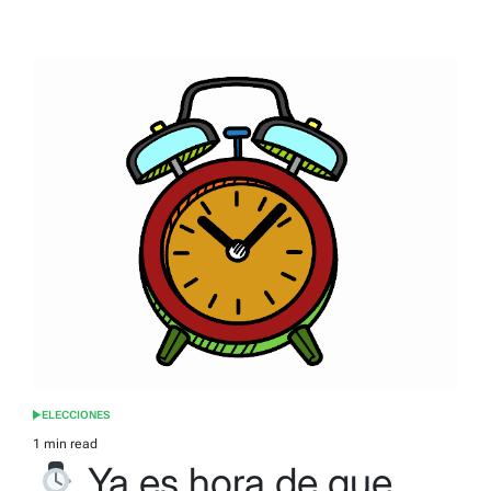
ELECCIONES
POSTED
IN
1 min read
Estimated
Ya es hora de que
read