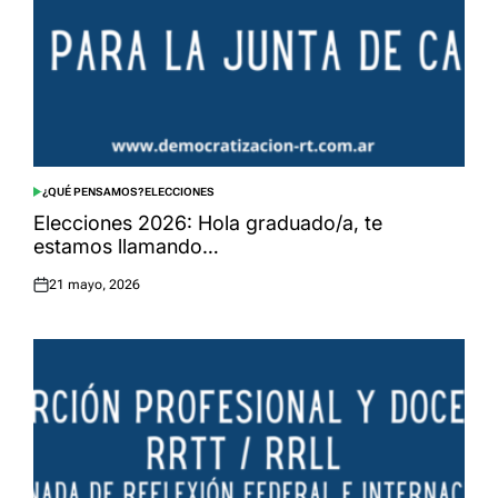
¿QUÉ PENSAMOS?
ELECCIONES
POSTED
IN
Elecciones 2026: Hola graduado/a, te
estamos llamando…
21 mayo, 2026
Posted
on