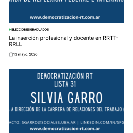
ELECCIONES
GRADUADOS
POSTED
IN
La inserción profesional y docente en RRTT-
RRLL
13 mayo, 2026
Posted
on