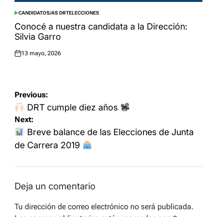
CANDIDATOS/AS DRT
ELECCIONES
POSTED
IN
Conocé a nuestra candidata a la Dirección:
Silvia Garro
13 mayo, 2026
Posted
on
Navegación
Previous:
de
DRT cumple diez años
Next:
entradas
Breve balance de las Elecciones de Junta
de Carrera 2019
Deja un comentario
Tu dirección de correo electrónico no será publicada.