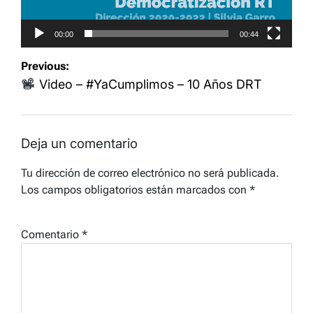
00:00
00:44
Navegación
Previous:
de
Video – #YaCumplimos – 10 Años DRT
entradas
Deja un comentario
Tu dirección de correo electrónico no será publicada.
Los campos obligatorios están marcados con
*
Comentario
*