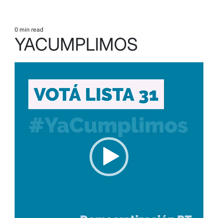
0 min read
Estimated
YACUMPLIMOS
read
time
Reproductor
de
video