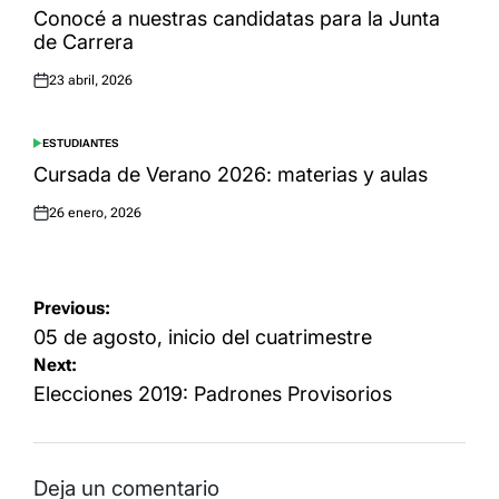
IN
Conocé a nuestras candidatas para la Junta
de Carrera
23 abril, 2026
Posted
on
ESTUDIANTES
POSTED
IN
Cursada de Verano 2026: materias y aulas
26 enero, 2026
Posted
on
Navegación
Previous:
de
05 de agosto, inicio del cuatrimestre
Next:
entradas
Elecciones 2019: Padrones Provisorios
Deja un comentario