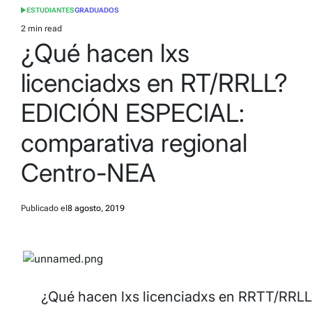
ESTUDIANTES
GRADUADOS
POSTED
IN
2 min read
Estimated
¿Qué hacen lxs
read
time
licenciadxs en RT/RRLL?
EDICIÓN ESPECIAL:
comparativa regional
Centro-NEA
Publicado el
8 agosto, 2019
¿Qué hacen lxs licenciadxs en RRTT/RRLL