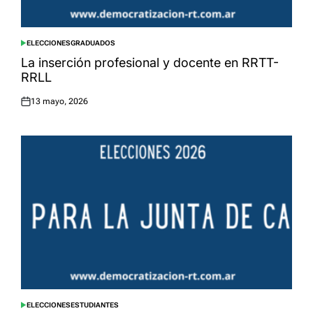
ELECCIONES
GRADUADOS
POSTED
IN
La inserción profesional y docente en RRTT-
RRLL
13 mayo, 2026
Posted
on
ELECCIONES
ESTUDIANTES
POSTED