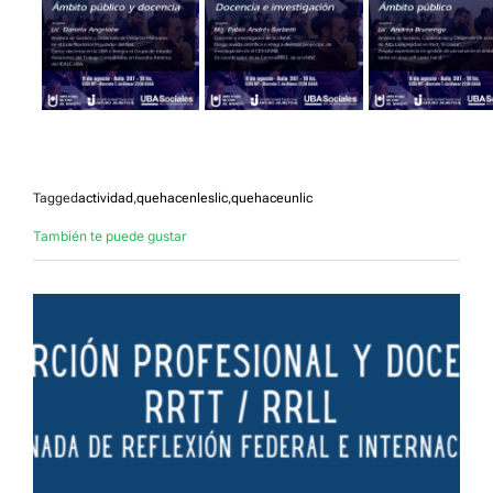
Tagged
actividad
,
quehacenleslic
,
quehaceunlic
También te puede gustar