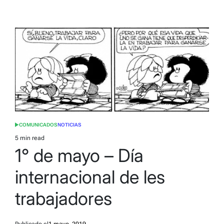
COMUNICADOS
NOTICIAS
POSTED
IN
5 min read
Estimated
1° de mayo – Día
read
time
internacional de les
trabajadores
Publicado el
1 mayo, 2019