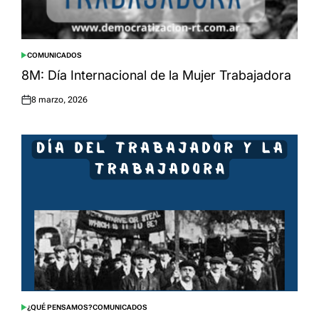
COMUNICADOS
POSTED
IN
8M: Día Internacional de la Mujer Trabajadora
8 marzo, 2026
Posted
on
¿QUÉ PENSAMOS?
COMUNICADOS
POSTED