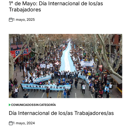
IN
1° de Mayo: Día Internacional de los/as
Trabajadores
1 mayo, 2025
Posted
on
COMUNICADOS
SIN CATEGORÍA
POSTED
IN
Día Internacional de los/as Trabajadores/as
1 mayo, 2024
Posted
on