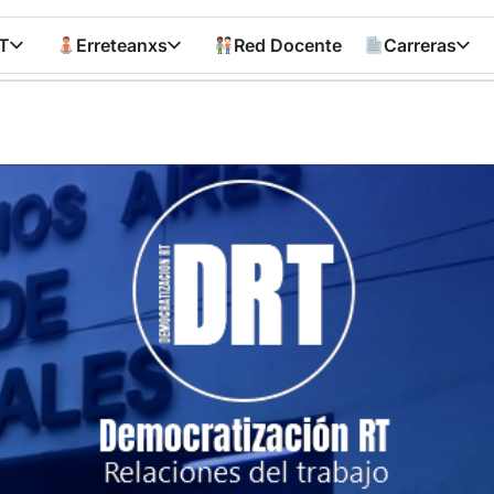
T
Erreteanxs
Red Docente
Carreras
Democratizació
RT