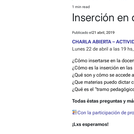
POSTED
IN
1 min read
Estimated
Inserción en 
read
time
Publicado el
21 abril, 2019
CHARLA ABIERTA – ACTIV
Lunes 22 de abril a las 19 hs
¿Cómo insertarse en la doce
¿Cómo es la inserción en las
¿Qué son y cómo se accede a 
¿Que materias puedo dictar 
¿Qué es el “tramo pedagógic
Todas éstas preguntas y má
Con la participación de pr
¡Lxs esperamos!