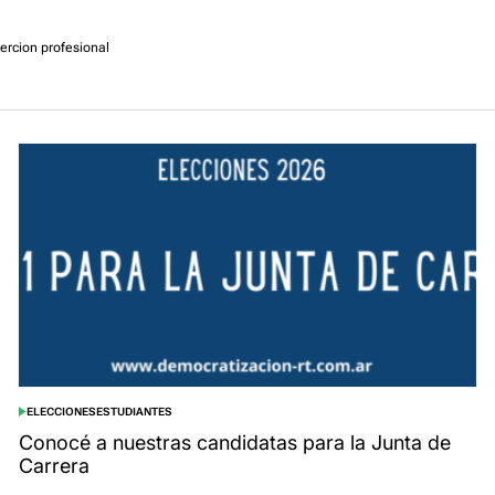
sercion profesional
ELECCIONES
ESTUDIANTES
POSTED
IN
Conocé a nuestras candidatas para la Junta de
Carrera