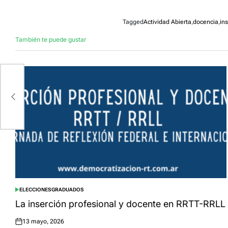
Tagged
Actividad Abierta
,
docencia
,
in
También te puede gustar
VA
ELECCIONES
GRADUADOS
POSTED
IN
La inserción profesional y docente en RRTT-RRLL
13 mayo, 2026
Posted