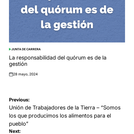
JUNTA DE CARRERA
POSTED
IN
La responsabilidad del quórum es de la
gestión
28 mayo, 2024
Posted
on
Navegación
Previous:
de
Unión de Trabajadores de la Tierra – “Somos
entradas
los que producimos los alimentos para el
pueblo”
Next: