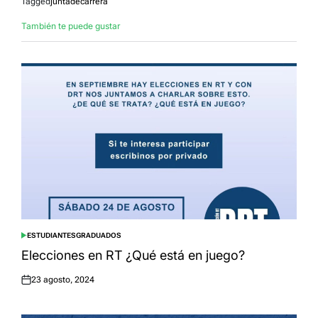
Tagged
juntadecarrera
También te puede gustar
ESTUDIANTES
GRADUADOS
POSTED
IN
Elecciones en RT ¿Qué está en juego?
23 agosto, 2024
Posted
on