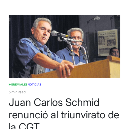
GREMIALES
NOTICIAS
POSTED
IN
5 min read
Estimated
Juan Carlos Schmid
read
time
renunció al triunvirato de
la CGT