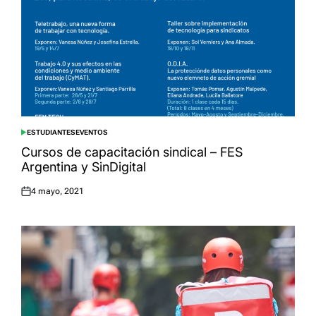
ESTUDIANTES
EVENTOS
POSTED
IN
Cursos de capacitación sindical – FES
Argentina y SinDigital
4 mayo, 2021
Posted
on