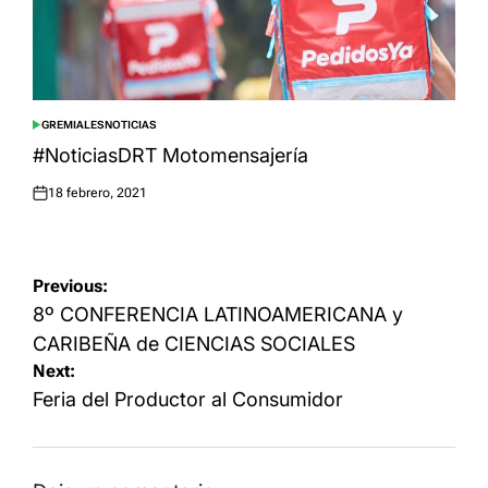
GREMIALES
NOTICIAS
POSTED
IN
#NoticiasDRT Motomensajería
18 febrero, 2021
Posted
on
Navegación
Previous:
de
8º CONFERENCIA LATINOAMERICANA y
entradas
CARIBEÑA de CIENCIAS SOCIALES
Next:
Feria del Productor al Consumidor