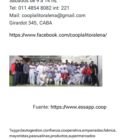
Sábados de 9 a 14 hs.
Tel: 011 4854 8082 int: 221
Mail: cooplalitoralena@gmail.com
Girardot 345, CABA
https://www.facebook.com/cooplalitoralena/
Fuente:
https://www.essapp.coop
Tagged
autogestion
,
confianza
,
cooperativa
,
empanadas
,
fabrica
,
mayoristas
,
pascualinas
,
productos
,
supermercados