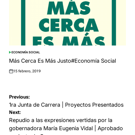
ECONOMÍA SOCIAL
POSTED
IN
Más Cerca Es Más Justo#Economía Social
15 febrero, 2019
Posted
on
Navegación
Previous:
de
1ra Junta de Carrera | Proyectos Presentados
Next:
entradas
Repudio a las expresiones vertidas por la
gobernadora María Eugenia Vidal | Aprobado