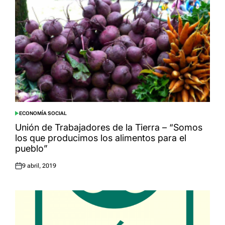
ECONOMÍA SOCIAL
POSTED
IN
Unión de Trabajadores de la Tierra – “Somos
los que producimos los alimentos para el
pueblo”
9 abril, 2019
Posted
on