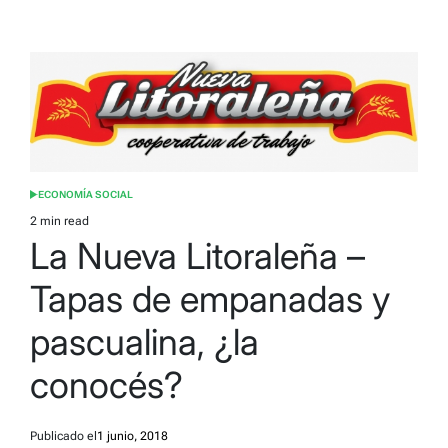
ECONOMÍA SOCIAL
POSTED
IN
2 min read
Estimated
La Nueva Litoraleña –
read
time
Tapas de empanadas y
pascualina, ¿la
conocés?
Publicado el
1 junio, 2018