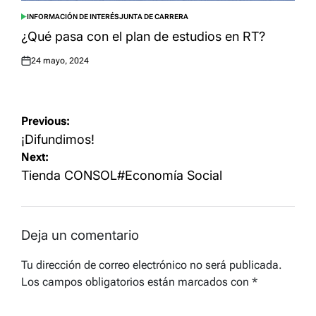
INFORMACIÓN DE INTERÉS
JUNTA DE CARRERA
POSTED
IN
¿Qué pasa con el plan de estudios en RT?
24 mayo, 2024
Posted
on
Navegación
Previous:
de
¡Difundimos!
Next:
entradas
Tienda CONSOL#Economía Social
Deja un comentario
Tu dirección de correo electrónico no será publicada.
Los campos obligatorios están marcados con
*