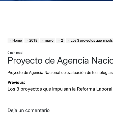
Home
2018
mayo
2
Los 3 proyectos que impul
0 min read
Estimated
Proyecto de Agencia Nacio
read
time
Proyecto de Agencia Nacional de evaluación de tecnologías
Navegación
Previous:
de
Los 3 proyectos que impulsan la Reforma Laboral
entradas
Deja un comentario