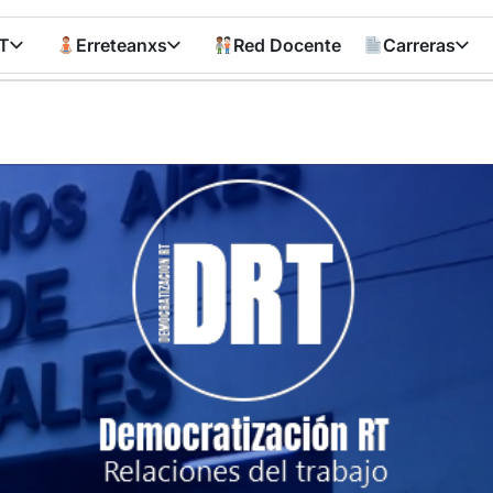
T
Erreteanxs
Red Docente
Carreras
Democratizació
RT