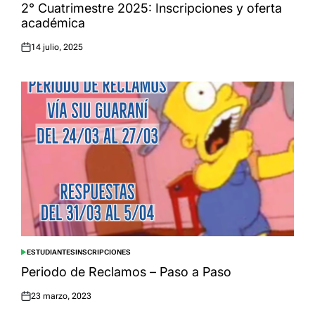
IN
2° Cuatrimestre 2025: Inscripciones y oferta
académica
14 julio, 2025
Posted
on
ESTUDIANTES
INSCRIPCIONES
POSTED
IN
Periodo de Reclamos – Paso a Paso
23 marzo, 2023
Posted
on