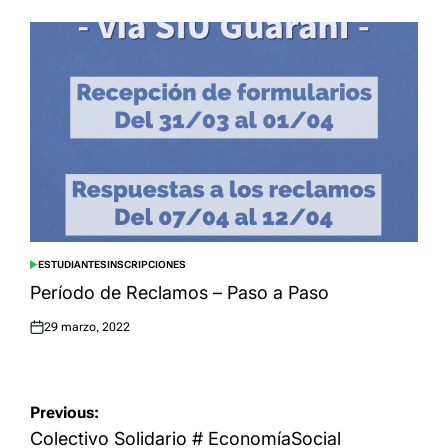
ESTUDIANTES
INSCRIPCIONES
POSTED
IN
Período de Reclamos – Paso a Paso
29 marzo, 2022
Posted
on
Navegación
Previous:
de
Colectivo Solidario # EconomíaSocial