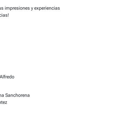
tus impresiones y experiencias
cias!
 Alfredo
ina Sanchorena
ntez