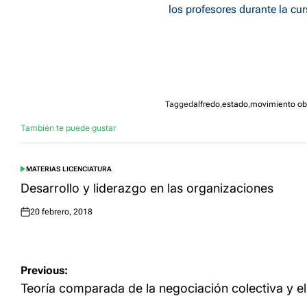
los profesores durante la cu
Tagged
alfredo
,
estado
,
movimiento ob
También te puede gustar
MATERIAS LICENCIATURA
POSTED
IN
Desarrollo y liderazgo en las organizaciones
20 febrero, 2018
Posted
on
Navegación
Previous:
de
Teoría comparada de la negociación colectiva y el 