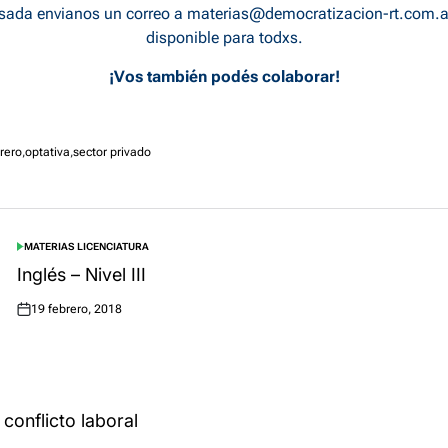
rsada envianos un correo a
materias@democratizacion-rt.com.a
disponible para todxs.
¡Vos también podés colaborar!
rero
,
optativa
,
sector privado
MATERIAS LICENCIATURA
POSTED
IN
Inglés – Nivel III
19 febrero, 2018
Posted
on
conflicto laboral