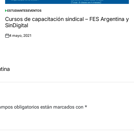
ESTUDIANTES
EVENTOS
POSTED
IN
Cursos de capacitación sindical – FES Argentina y
SinDigital
4 mayo, 2021
Posted
on
tina
ampos obligatorios están marcados con
*