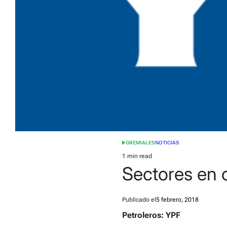
GREMIALES
NOTICIAS
POSTED
IN
1 min read
Estimated
Sectores en c
read
time
Publicado el
5 febrero, 2018
Petroleros: YPF