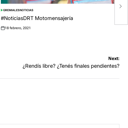
¿
p
GREMIALES
NOTICIAS
POSTED
IN
#NoticiasDRT Motomensajería
18 febrero, 2021
Posted
on
Next:
¿Rendís libre? ¿Tenés finales pendientes?