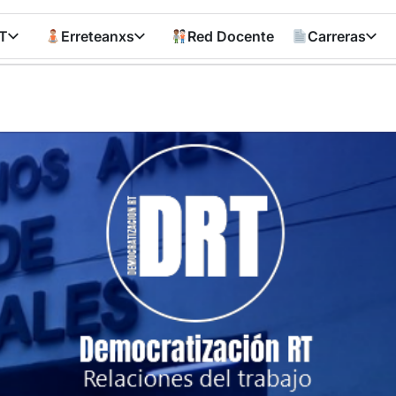
T
Erreteanxs
Red Docente
Carreras
Democratizació
RT