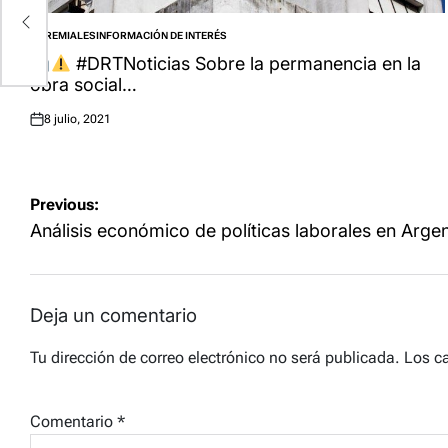
s
GREMIALES
INFORMACIÓN DE INTERÉS
POSTED
IN
#DRTNoticias Sobre la permanencia en la
obra social…
8 julio, 2021
Posted
on
Navegación
Previous:
de
Análisis económico de políticas laborales en Argen
entradas
Deja un comentario
Tu dirección de correo electrónico no será publicada.
Los c
Comentario
*