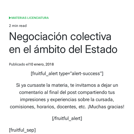
MATERIAS LICENCIATURA
POSTED
IN
2 min read
Estimated
Negociación colectiva
read
time
en el ámbito del Estado
Publicado el
10 enero, 2018
[fruitful_alert type=”alert-success”]
Si ya cursaste la materia, te invitamos a dejar un
comentario al final del post compartiendo tus
impresiones y experiencias sobre la cursada,
comisiones, horarios, docentes, etc. ¡Muchas gracias!
[/fruitful_alert]
[fruitful_sep]