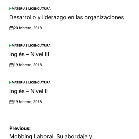
MATERIAS LICENCIATURA
POSTED
IN
Desarrollo y liderazgo en las organizaciones
20 febrero, 2018
Posted
on
MATERIAS LICENCIATURA
POSTED
IN
Inglés – Nivel III
19 febrero, 2018
Posted
on
MATERIAS LICENCIATURA
POSTED
IN
Inglés – Nivel II
19 febrero, 2018
Posted
on
Navegación
Previous:
de
Mobbing Laboral. Su abordaje y