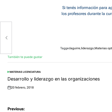
Si tenés información para ap
los profesores durante la cu
Tagged
aguirre
,
liderazgo
,
Materias opt
También te puede gustar
MATERIAS LICENCIATURA
POSTED
IN
Desarrollo y liderazgo en las organizaciones
20 febrero, 2018
Posted
on
Navegación
Previous: