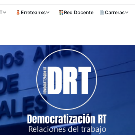
T
Erreteanxs
Red Docente
Carreras
Democratizació
RT