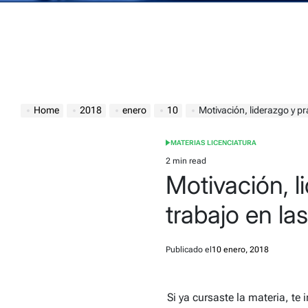
Home
2018
enero
10
Motivación, liderazgo y prác
MATERIAS LICENCIATURA
POSTED
IN
2 min read
Estimated
Motivación, l
read
time
trabajo en la
Publicado el
10 enero, 2018
Si ya cursaste la materia, te