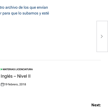
tro archivo de los que envían
r
para que lo subamos y esté
P
d
MATERIAS LICENCIATURA
POSTED
IN
Inglés – Nivel II
19 febrero, 2018
Posted
on
Next: