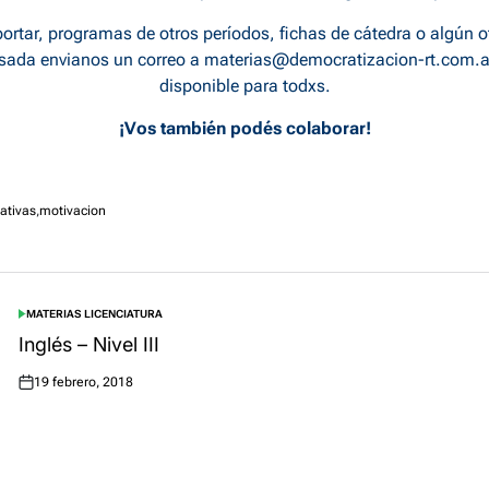
ortar, programas de otros períodos, fichas de cátedra o algún o
rsada envianos un correo a
materias@democratizacion-rt.com.a
disponible para todxs.
¡Vos también podés colaborar!
ativas
,
motivacion
MATERIAS LICENCIATURA
POSTED
IN
Inglés – Nivel III
19 febrero, 2018
Posted
on