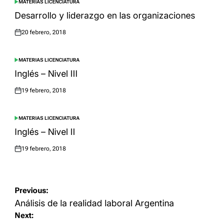
MATERIAS LICENCIATURA
POSTED
IN
Desarrollo y liderazgo en las organizaciones
20 febrero, 2018
Posted
on
MATERIAS LICENCIATURA
POSTED
IN
Inglés – Nivel III
19 febrero, 2018
Posted
on
MATERIAS LICENCIATURA
POSTED
IN
Inglés – Nivel II
19 febrero, 2018
Posted
on
Navegación
Previous:
de
Análisis de la realidad laboral Argentina
Next:
entradas