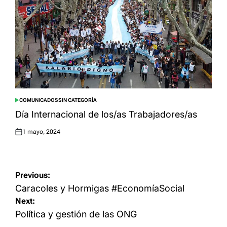
COMUNICADOS
SIN CATEGORÍA
POSTED
IN
Día Internacional de los/as Trabajadores/as
1 mayo, 2024
Posted
on
Navegación
Previous:
de
Caracoles y Hormigas #EconomíaSocial
Next:
entradas
Política y gestión de las ONG