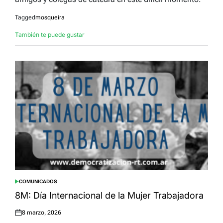
Tagged
mosqueira
También te puede gustar
COMUNICADOS
POSTED
IN
8M: Día Internacional de la Mujer Trabajadora
8 marzo, 2026
Posted