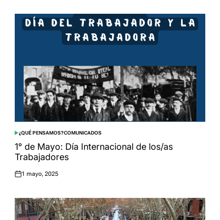
on
¿QUÉ PENSAMOS?
COMUNICADOS
POSTED
IN
1° de Mayo: Día Internacional de los/as
Trabajadores
1 mayo, 2025
Posted
on