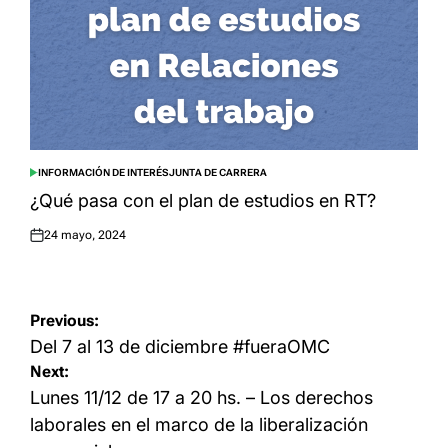
INFORMACIÓN DE INTERÉS
JUNTA DE CARRERA
POSTED
IN
¿Qué pasa con el plan de estudios en RT?
24 mayo, 2024
Posted
on
Navegación
Previous:
de
Del 7 al 13 de diciembre #fueraOMC
Next:
entradas
Lunes 11/12 de 17 a 20 hs. – Los derechos
laborales en el marco de la liberalización