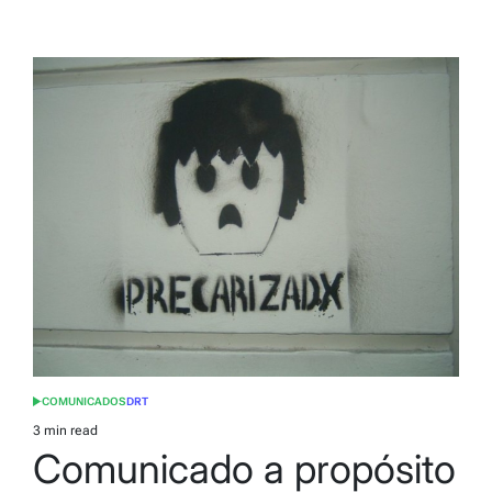
COMUNICADOS
DRT
POSTED
IN
3 min read
Estimated
Comunicado a propósito
read
time