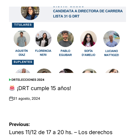
DRT
ELECCIONES 2024
POSTED
IN
¡DRT cumple 15 años!
31 agosto, 2024
Posted
on
Navegación
Previous:
de
Lunes 11/12 de 17 a 20 hs. – Los derechos