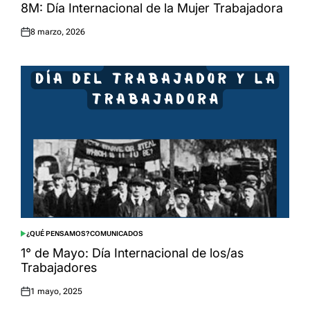
IN
8M: Día Internacional de la Mujer Trabajadora
8 marzo, 2026
Posted
on
¿QUÉ PENSAMOS?
COMUNICADOS
POSTED
IN
1° de Mayo: Día Internacional de los/as
Trabajadores
1 mayo, 2025
Posted
on