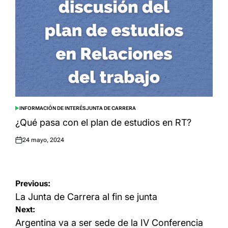
INFORMACIÓN DE INTERÉS
JUNTA DE CARRERA
POSTED
IN
¿Qué pasa con el plan de estudios en RT?
24 mayo, 2024
Posted
on
Navegación
Previous:
de
La Junta de Carrera al fin se junta
Next:
entradas
Argentina va a ser sede de la IV Conferencia