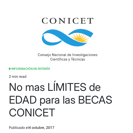
INFORMACIÓN DE INTERÉS
POSTED
IN
2 min read
Estimated
No mas LÍMITES de
read
time
EDAD para las BECAS
CONICET
Publicado el
4 octubre, 2017