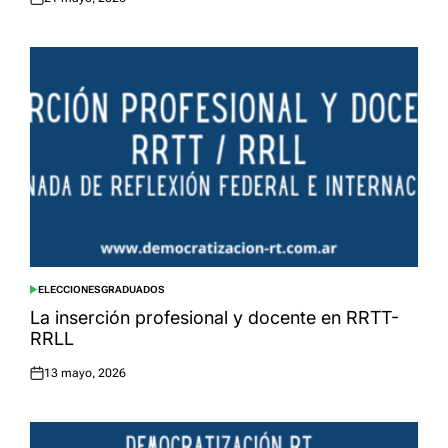
Posted
on
ELECCIONES
GRADUADOS
POSTED
IN
La inserción profesional y docente en RRTT-
RRLL
13 mayo, 2026
Posted
on