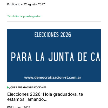
Publicado el
22 agosto, 2017
También te puede gustar
¿QUÉ PENSAMOS?
ELECCIONES
POSTED
IN
Elecciones 2026: Hola graduado/a, te
estamos llamando…
21 mayo, 2026