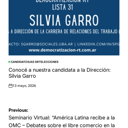
CANDIDATOS/AS DRT
ELECCIONES
POSTED
IN
Conocé a nuestra candidata a la Dirección:
Silvia Garro
13 mayo, 2026
Posted
on
Navegación
Previous:
de
Seminario Virtual: “América Latina recibe a la
entradas
OMC – Debates sobre el libre comercio en la