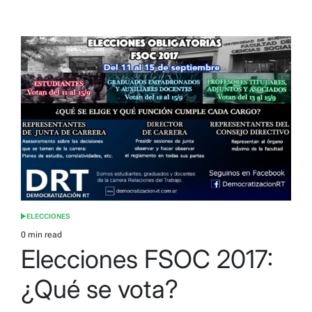
ELECCIONES
POSTED
IN
0 min read
Estimated
Elecciones FSOC 2017:
read
time
¿Qué se vota?