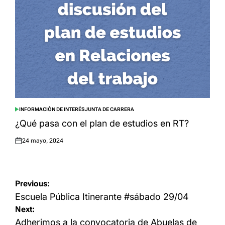
INFORMACIÓN DE INTERÉS
JUNTA DE CARRERA
POSTED
IN
¿Qué pasa con el plan de estudios en RT?
24 mayo, 2024
Posted
on
Navegación
Previous:
de
Escuela Pública Itinerante #sábado 29/04
Next:
entradas
Adherimos a la convocatoria de Abuelas de