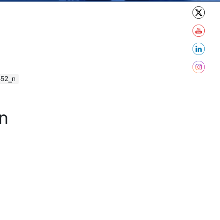
452_n
n