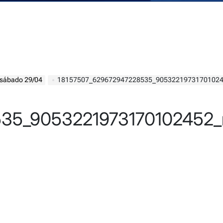
 #sábado 29/04
18157507_629672947228535_9053221973170102
535_9053221973170102452_