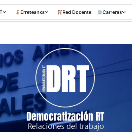
T
Erreteanxs
Red Docente
Carreras
Democratizació
RT