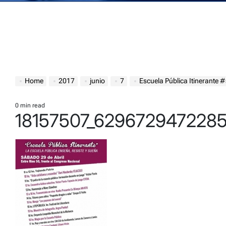
Home
2017
junio
7
Escuela Pública Itinerante
0 min read
Estimated
18157507_629672947228
read
time