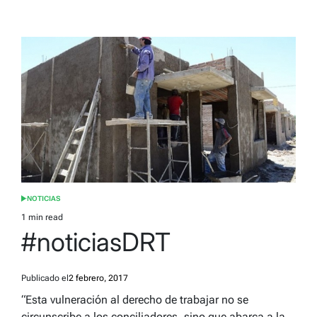
NOTICIAS
POSTED
IN
1 min read
Estimated
#noticiasDRT
read
time
Publicado el
2 febrero, 2017
“Esta vulneración al derecho de trabajar no se
circunscribe a los conciliadores, sino que abarca a la