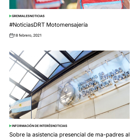
GREMIALES
NOTICIAS
POSTED
IN
#NoticiasDRT Motomensajería
18 febrero, 2021
Posted
on
INFORMACIÓN DE INTERÉS
NOTICIAS
POSTED
IN
Sobre la asistencia presencial de ma-padres al