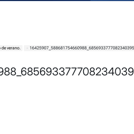
 de verano.
16425907_588681754660988_685693377708234039
0988_685693377708234039