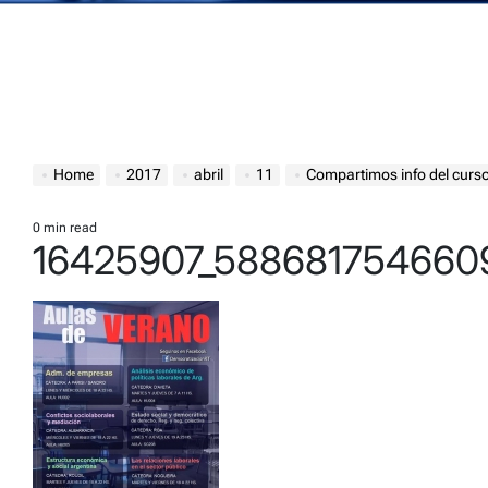
Home
2017
abril
11
Compartimos info del curso
0 min read
Estimated
16425907_58868175466
read
time