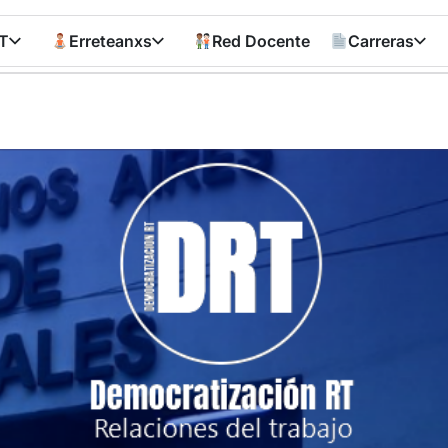
T
Erreteanxs
Red Docente
Carreras
Democratizació
RT