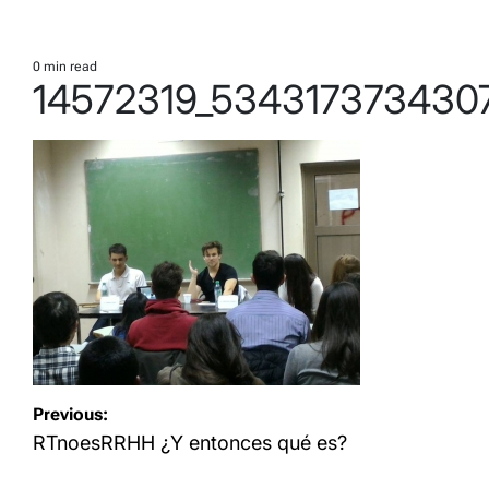
0 min read
Estimated
14572319_534317373430
read
time
Navegación
Previous:
de
RTnoesRRHH ¿Y entonces qué es?
entradas