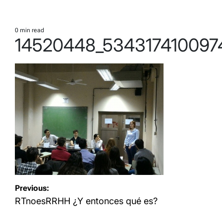
0 min read
Estimated
14520448_534317410097
read
time
Navegación
Previous:
de
RTnoesRRHH ¿Y entonces qué es?
entradas