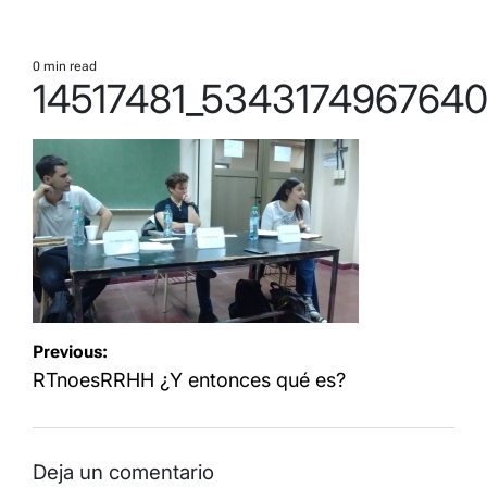
0 min read
Estimated
14517481_534317496764
read
time
Navegación
Previous:
de
RTnoesRRHH ¿Y entonces qué es?
entradas
Deja un comentario