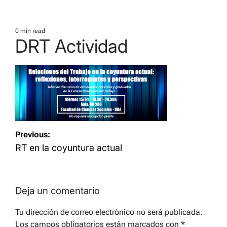
0 min read
Estimated
DRT Actividad
read
time
Navegación
Previous:
de
RT en la coyuntura actual
entradas
Deja un comentario
Tu dirección de correo electrónico no será publicada.
Los campos obligatorios están marcados con
*