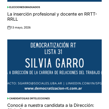
ELECCIONES
GRADUADOS
POSTED
IN
La inserción profesional y docente en RRTT-
RRLL
13 mayo, 2026
Posted
on
CANDIDATOS/AS DRT
ELECCIONES
POSTED
IN
Conocé a nuestra candidata a la Dirección: