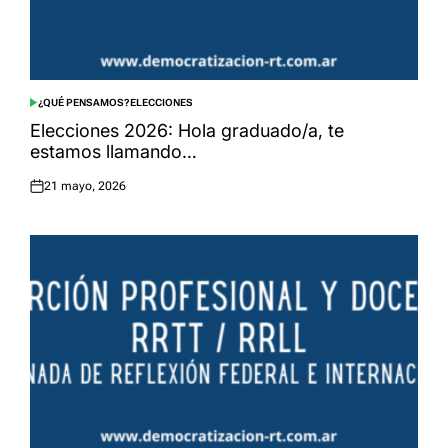
¿QUÉ PENSAMOS?
ELECCIONES
POSTED
IN
Elecciones 2026: Hola graduado/a, te
estamos llamando…
21 mayo, 2026
Posted
on