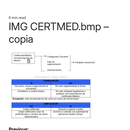
0 min read
Estimated
IMG CERTMED.bmp –
read
time
copia
Navegación
Previous: