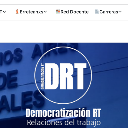
T
Erreteanxs
Red Docente
Carreras
Democratizació
RT