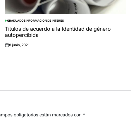
GRADUADOS
INFORMACIÓN DE INTERÉS
POSTED
IN
Títulos de acuerdo a la Identidad de género
autopercibida
8 junio, 2021
Posted
on
ampos obligatorios están marcados con
*