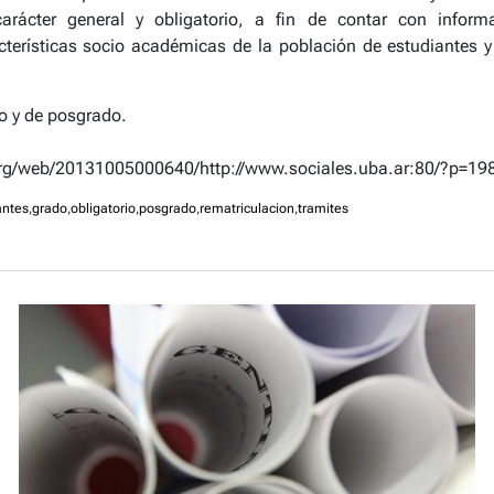
arácter general y obligatorio, a fin de contar con inform
cterísticas socio académicas de la población de estudiantes y 
do y de posgrado.
.org/web/20131005000640/http://www.sociales.uba.ar:80/?p=19
antes
,
grado
,
obligatorio
,
posgrado
,
rematriculacion
,
tramites