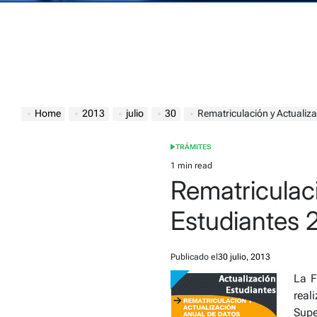
Home
2013
julio
30
Rematriculación y Actualiz
TRÁMITES
POSTED
IN
1 min read
Estimated
Rematriculac
read
time
Estudiantes 
Publicado el
30 julio, 2013
La F
real
Supe