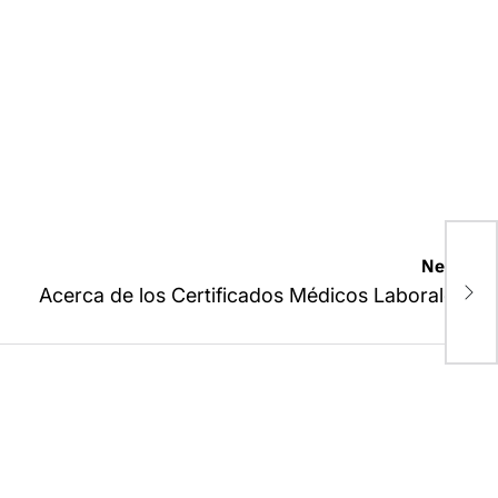
Next:
A
Acerca de los Certificados Médicos Laborales
L