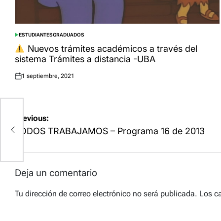
ESTUDIANTES
GRADUADOS
POSTED
IN
Nuevos trámites académicos a través del
sistema Trámites a distancia -UBA
1 septiembre, 2021
Posted
on
Navegación
Previous:
de
TODOS TRABAJAMOS – Programa 16 de 2013
entradas
Deja un comentario
Tu dirección de correo electrónico no será publicada.
Los c