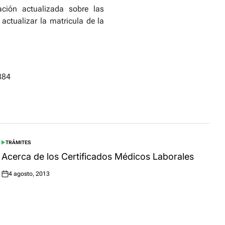
ación actualizada sobre las
actualizar la matricula de la
884
TRÁMITES
POSTED
IN
Acerca de los Certificados Médicos Laborales
4 agosto, 2013
Posted
on