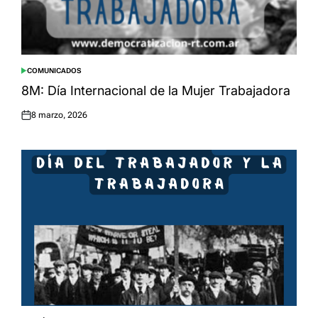
COMUNICADOS
POSTED
IN
8M: Día Internacional de la Mujer Trabajadora
8 marzo, 2026
Posted
on