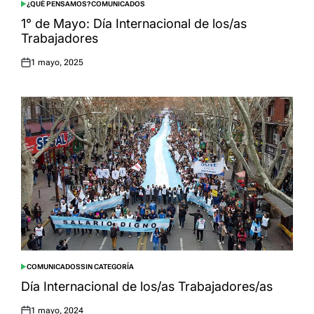
¿QUÉ PENSAMOS?
COMUNICADOS
POSTED
IN
1° de Mayo: Día Internacional de los/as
Trabajadores
1 mayo, 2025
Posted
on
COMUNICADOS
SIN CATEGORÍA
POSTED
IN
Día Internacional de los/as Trabajadores/as
1 mayo, 2024