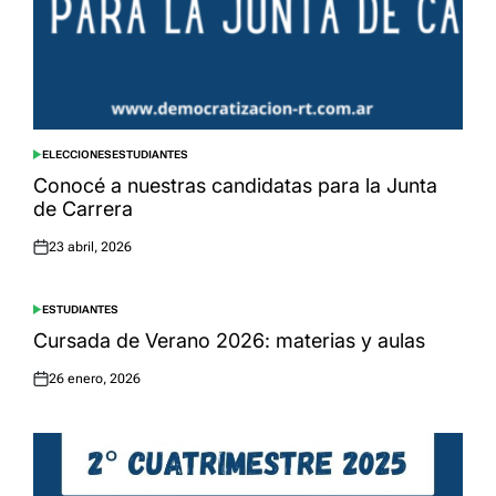
ELECCIONES
ESTUDIANTES
POSTED
IN
Conocé a nuestras candidatas para la Junta
de Carrera
23 abril, 2026
Posted
on
ESTUDIANTES
POSTED
IN
Cursada de Verano 2026: materias y aulas
26 enero, 2026
Posted
on