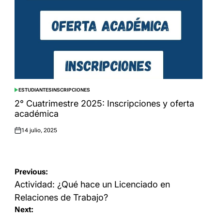
ESTUDIANTES
INSCRIPCIONES
POSTED
IN
2° Cuatrimestre 2025: Inscripciones y oferta
académica
14 julio, 2025
Posted
on
Navegación
Previous:
de
Actividad: ¿Qué hace un Licenciado en
entradas
Relaciones de Trabajo?
Next: