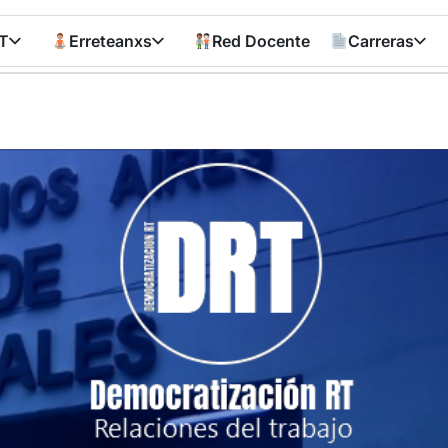
T
Erreteanxs
Red Docente
Carreras
Democratizació
RT