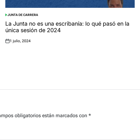
JUNTA DE CARRERA
POSTED
IN
La Junta no es una escribanía: lo qué pasó en la
única sesión de 2024
1 julio, 2024
Posted
on
ampos obligatorios están marcados con
*