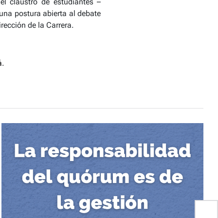
l claustro de estudiantes –
una postura abierta al debate
rección de la Carrera.
á
.