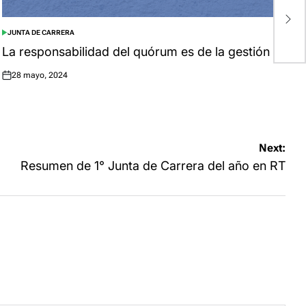
R
R
JUNTA DE CARRERA
POSTED
IN
La responsabilidad del quórum es de la gestión
28 mayo, 2024
Posted
on
Next:
Resumen de 1° Junta de Carrera del año en RT