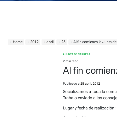
Home
2012
abril
25
Al fin comienza la Junta de
JUNTA DE CARRERA
POSTED
IN
2 min read
Estimated
Al fin comien
read
time
Publicado el
25 abril, 2012
Socializamos a toda la comun
Trabajo enviado a los conseje
Lugar y fecha de realización
: