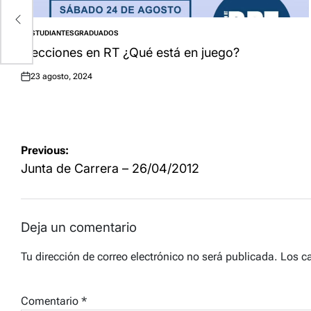
ESTUDIANTES
GRADUADOS
POSTED
IN
Elecciones en RT ¿Qué está en juego?
23 agosto, 2024
Posted
on
Navegación
Previous:
de
Junta de Carrera – 26/04/2012
entradas
Deja un comentario
Tu dirección de correo electrónico no será publicada.
Los c
Comentario
*