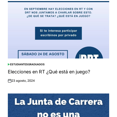
ESTUDIANTES
GRADUADOS
POSTED
IN
Elecciones en RT ¿Qué está en juego?
23 agosto, 2024
Posted
on