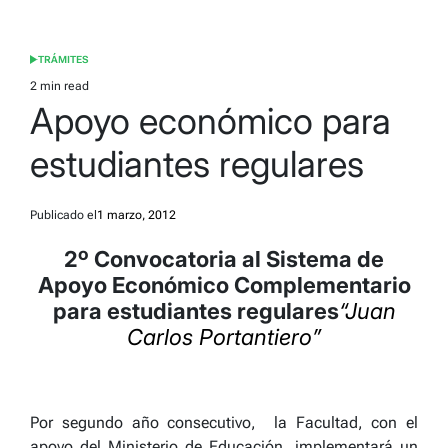
TRÁMITES
POSTED
IN
2 min read
Estimated
Apoyo económico para
read
time
estudiantes regulares
Publicado el
1 marzo, 2012
2º Convocatoria al Sistema de
Apoyo Económico Complementario
para estudiantes regulares
“Juan
Carlos Portantiero”
Por segundo año consecutivo, la Facultad, con el
apoyo del Ministerio de Educación, implementará un