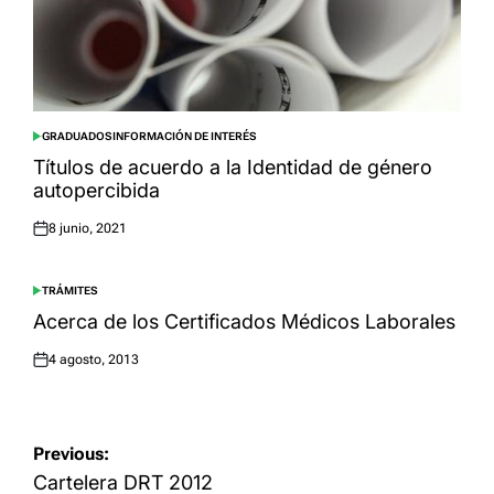
GRADUADOS
INFORMACIÓN DE INTERÉS
POSTED
IN
Títulos de acuerdo a la Identidad de género
autopercibida
8 junio, 2021
Posted
on
TRÁMITES
POSTED
IN
Acerca de los Certificados Médicos Laborales
4 agosto, 2013
Posted
on
Navegación
Previous:
de
Cartelera DRT 2012